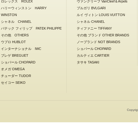
ロレックス ROLEX
ヴァンクリーフ VanCleef＆Arpels
ハリーウィンストン HARRY
ブルガリ BVLGARI
WINSTON
ルイ ヴィトン LOUIS VUITTON
シャネル CHANEL
シャネル CHANEL
パテック フィリップ PATEK PHILIPPE
ティファニー TIFFANY
その他 OTHERS
その他 ブランド OTHER BRANDS
ウブロ HUBLOT
ノーブランド NOT BRANDS
インターナショナル IWC
ショパール CHOPARD
ブレゲ BREGUET
カルティエ CARTIER
ショパール CHOPARD
タサキ TASAKI
オメガ OMEGA
チューダー TUDOR
セイコー SEIKO
Copyrig