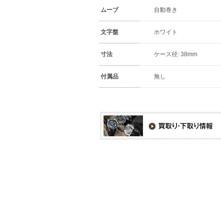
ムーブ
自動巻き
文字盤
ホワイト
寸法
ケース径: 38mm
付属品
無し