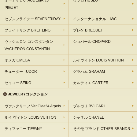
オーデマピゲ AUDEMARS
ウブロ HUBLOT
PIGUET
セブンフライデー SEVENFRIDAY
インターナショナル IWC
ブライトリング BREITLING
ブレゲ BREGUET
ヴァシュロン コンスタンタン
ショパール CHOPARD
VACHERON CONSTANTIN
オメガ OMEGA
ルイヴィトン LOUIS VUITTON
チューダー TUDOR
グラハム GRAHAM
セイコー SEIKO
カルティエ CARTIER
JEWELRYコレクション
ヴァンクリーフ VanCleef＆Arpels
ブルガリ BVLGARI
ルイ ヴィトン LOUIS VUITTON
シャネル CHANEL
ティファニー TIFFANY
その他 ブランド OTHER BRANDS