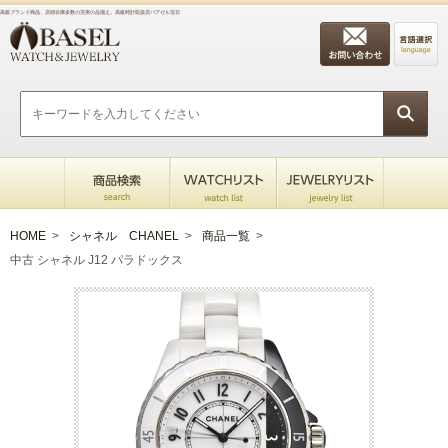
高級ブランド商品、店頭在庫多数の充実の品揃え。高級時計取扱店バアゼル宝石
HOME
>
シャネル CHANEL
>
商品一覧
>
中古 シャネル J12 パラドックス