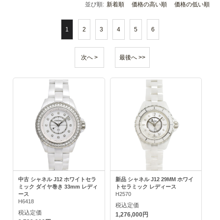
並び順:
新着順
価格の高い順
価格の低い順
1
2
3
4
5
6
次へ >
最後へ >>
中古 シャネル J12 ホワイトセラ
新品 シャネル J12 29MM ホワイ
ミック ダイヤ巻き 33mm レディ
トセラミック レディース
ース
H2570
H6418
税込定価
税込定価
1,276,000円