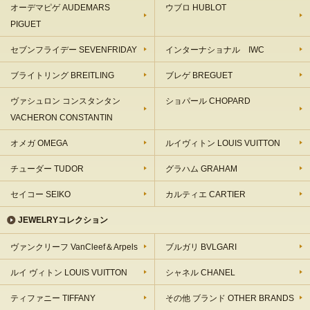
オーデマピゲ AUDEMARS
ウブロ HUBLOT
PIGUET
セブンフライデー SEVENFRIDAY
インターナショナル IWC
ブライトリング BREITLING
ブレゲ BREGUET
ヴァシュロン コンスタンタン
ショパール CHOPARD
VACHERON CONSTANTIN
オメガ OMEGA
ルイヴィトン LOUIS VUITTON
チューダー TUDOR
グラハム GRAHAM
セイコー SEIKO
カルティエ CARTIER
JEWELRYコレクション
ヴァンクリーフ VanCleef＆Arpels
ブルガリ BVLGARI
ルイ ヴィトン LOUIS VUITTON
シャネル CHANEL
ティファニー TIFFANY
その他 ブランド OTHER BRANDS