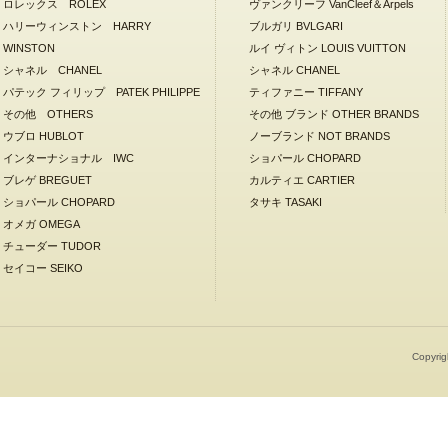
ロレックス ROLEX
ヴァンクリーフ VanCleef＆Arpels
ハリーウィンストン HARRY
ブルガリ BVLGARI
WINSTON
ルイ ヴィトン LOUIS VUITTON
シャネル CHANEL
シャネル CHANEL
パテック フィリップ PATEK PHILIPPE
ティファニー TIFFANY
その他 OTHERS
その他 ブランド OTHER BRANDS
ウブロ HUBLOT
ノーブランド NOT BRANDS
インターナショナル IWC
ショパール CHOPARD
ブレゲ BREGUET
カルティエ CARTIER
ショパール CHOPARD
タサキ TASAKI
オメガ OMEGA
チューダー TUDOR
セイコー SEIKO
Copyrig