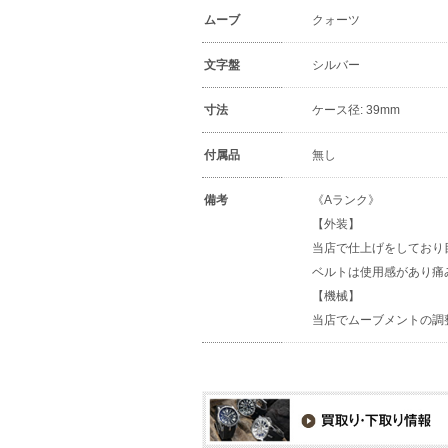
ムーブ
クォーツ
文字盤
シルバー
寸法
ケース径: 39mm
付属品
無し
備考
《Aランク》
【外装】
当店で仕上げをしており
ベルトは使用感があり痛
【機械】
当店でムーブメントの調