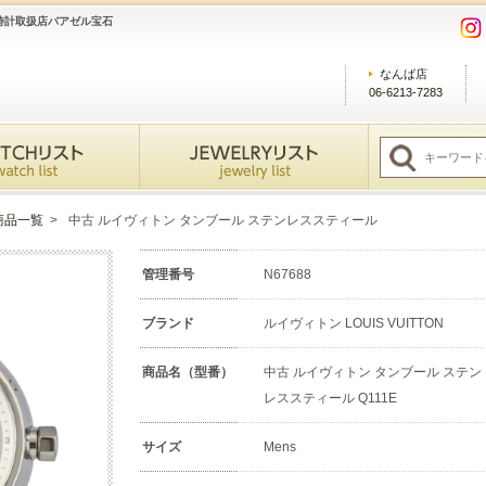
時計取扱店バアゼル宝石
なんば店
06-6213-7283
商品一覧
>
中古 ルイヴィトン タンブール ステンレススティール
管理番号
N67688
ブランド
ルイヴィトン LOUIS VUITTON
商品名（型番）
中古 ルイヴィトン タンブール ステン
レススティール Q111E
サイズ
Mens